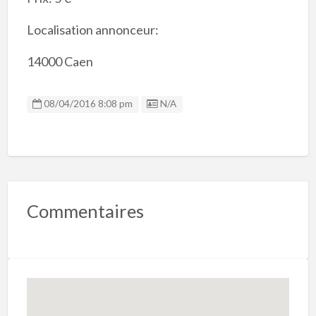
Localisation annonceur:
14000 Caen
Listing ID
08/04/2016 8:08 pm
N/A
Commentaires