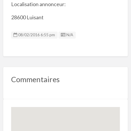
Localisation annonceur:
28600 Luisant
Listing ID
08/02/2016 6:55 pm
N/A
Commentaires