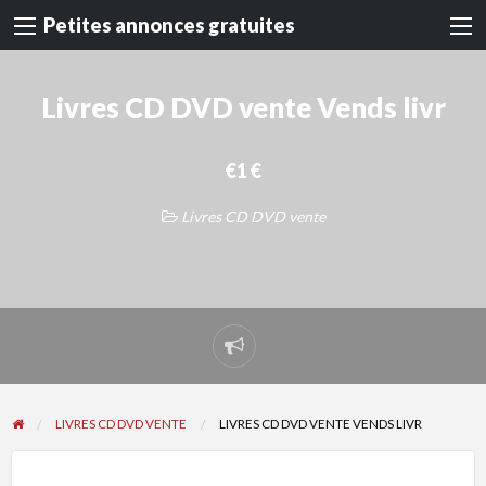
Petites annonces gratuites
Livres CD DVD vente Vends livr
€1 €
Livres CD DVD vente
Signaler
un
problème
LIVRES CD DVD VENTE
LIVRES CD DVD VENTE VENDS LIVR