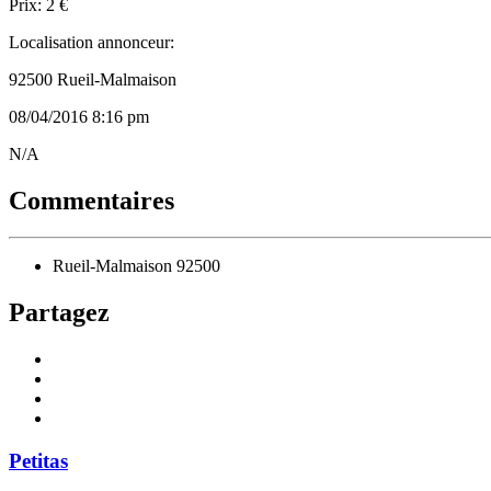
Prix: 2 €
Localisation annonceur:
92500 Rueil-Malmaison
08/04/2016 8:16 pm
Listing
N/A
ID
Commentaires
Rueil-Malmaison 92500
Partagez
Petitas