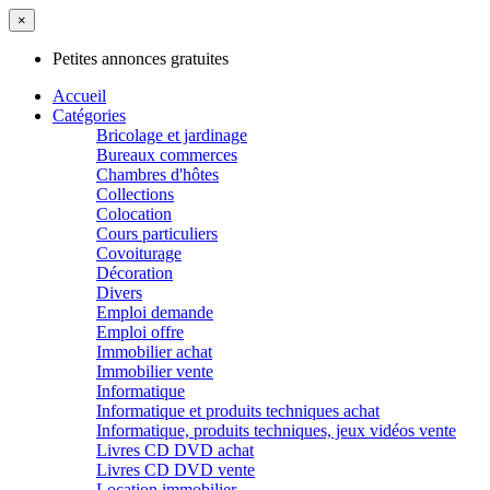
×
Petites annonces gratuites
Accueil
Catégories
Bricolage et jardinage
Bureaux commerces
Chambres d'hôtes
Collections
Colocation
Cours particuliers
Covoiturage
Décoration
Divers
Emploi demande
Emploi offre
Immobilier achat
Immobilier vente
Informatique
Informatique et produits techniques achat
Informatique, produits techniques, jeux vidéos vente
Livres CD DVD achat
Livres CD DVD vente
Location immobilier