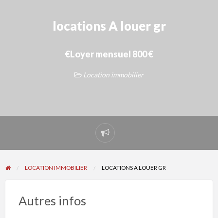
locations A louer gr
€Loyer mensuel 800 €
Location immobilier
Signaler
un
problème
LOCATION IMMOBILIER
LOCATIONS A LOUER GR
Autres infos