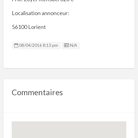
Localisation annonceur:
56100 Lorient
Listing ID
08/04/2016 8:13 pm
N/A
Commentaires