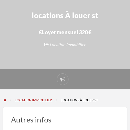
locations À louer st
€Loyer mensuel 320 €
Location immobilier
Signaler
un
problème
LOCATION IMMOBILIER
LOCATIONS À LOUER ST
Autres infos