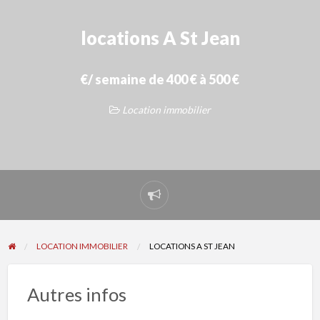
locations A St Jean
€/ semaine de 400 € à 500 €
Location immobilier
Signaler
un
problème
LOCATION IMMOBILIER
LOCATIONS A ST JEAN
Autres infos