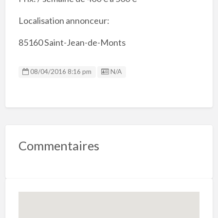
Localisation annonceur:
85160 Saint-Jean-de-Monts
Listing ID
08/04/2016 8:16 pm
N/A
Commentaires