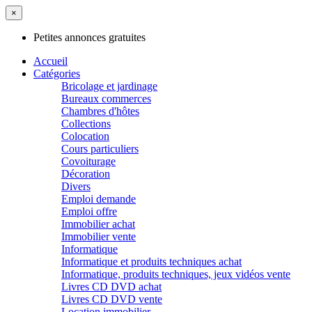
×
Petites annonces gratuites
Accueil
Catégories
Bricolage et jardinage
Bureaux commerces
Chambres d'hôtes
Collections
Colocation
Cours particuliers
Covoiturage
Décoration
Divers
Emploi demande
Emploi offre
Immobilier achat
Immobilier vente
Informatique
Informatique et produits techniques achat
Informatique, produits techniques, jeux vidéos vente
Livres CD DVD achat
Livres CD DVD vente
Location immobilier