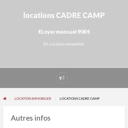
locations CADRE CAMP
€Loyer mensuel 908 €
Location immobilier
Signaler
un
problème
LOCATION IMMOBILIER
LOCATIONS CADRE CAMP
Autres infos