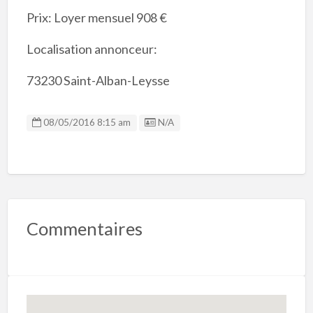
Prix: Loyer mensuel 908 €
Localisation annonceur:
73230 Saint-Alban-Leysse
Listing ID
08/05/2016 8:15 am
N/A
Commentaires