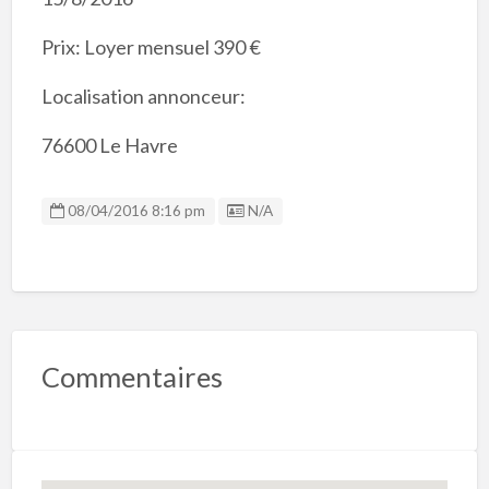
Prix: Loyer mensuel 390 €
Localisation annonceur:
76600 Le Havre
Listing ID
08/04/2016 8:16 pm
N/A
Commentaires