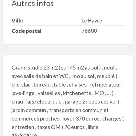
Autres infos
Ville
Le Havre
Code postal
76600
Grand studio 23 m2 ( sur 45 m2 au sol ) , neuf ,
avec salle de bain et WC , lino au sol , meublé (
clic-clac , bureau , table , chaises , réfrigérateur ,
lave-linge , vaisselles , kitchenette , MO , … ) ,
chauffage électrique , garage 2 roues couvert ,
jardin commun , transports en commun et
commerces proches , loyer 370 euros , charges (
entretien , taxes OM ) 20 euros , libre
15/8/2016