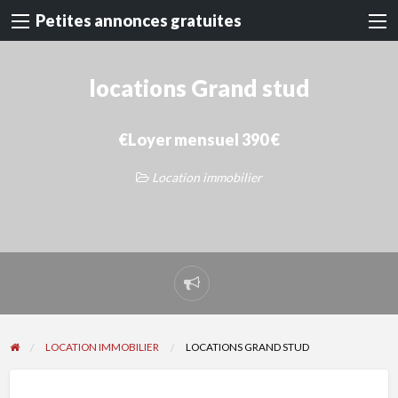
Petites annonces gratuites
locations Grand stud
€Loyer mensuel 390 €
Location immobilier
Signaler
un
problème
LOCATION IMMOBILIER
LOCATIONS GRAND STUD