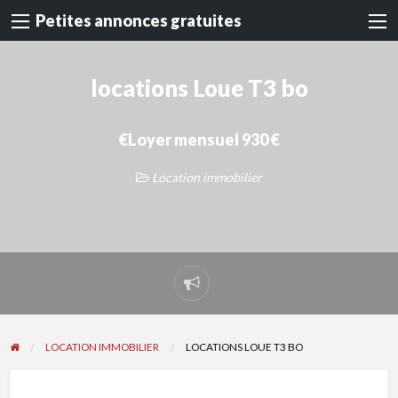
Petites annonces gratuites
locations Loue T3 bo
€Loyer mensuel 930 €
Location immobilier
Signaler
un
problème
LOCATION IMMOBILIER
LOCATIONS LOUE T3 BO