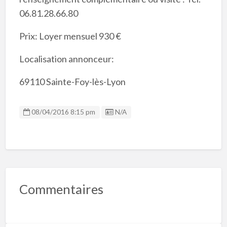
06.81.28.66.80
Prix: Loyer mensuel 930 €
Localisation annonceur:
69110 Sainte-Foy-lès-Lyon
Listing ID
08/04/2016 8:15 pm
N/A
Commentaires