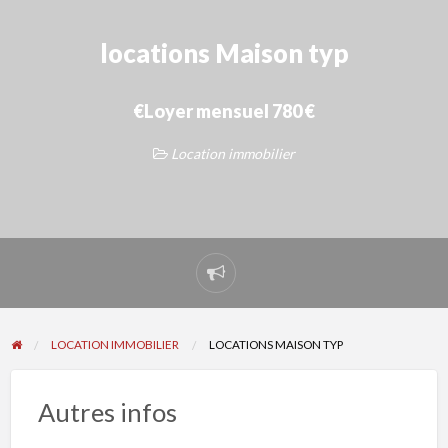
locations Maison typ
€Loyer mensuel 780 €
Location immobilier
Signaler
un
problème
LOCATION IMMOBILIER
LOCATIONS MAISON TYP
Autres infos