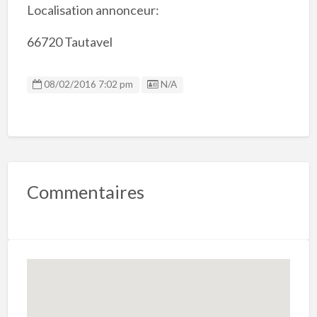
Localisation annonceur:
66720 Tautavel
Listing ID
08/02/2016 7:02 pm
N/A
Commentaires