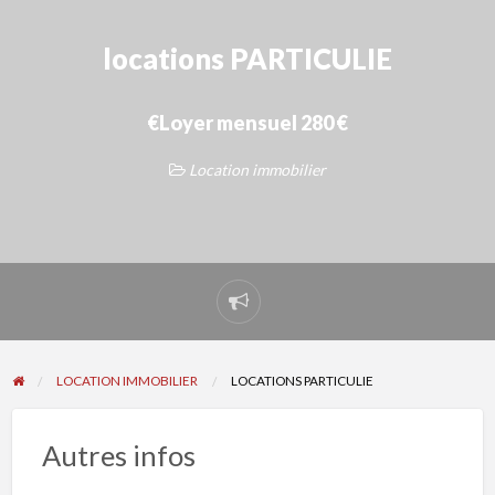
locations PARTICULIE
€Loyer mensuel 280 €
Location immobilier
Signaler
un
problème
LOCATION IMMOBILIER
LOCATIONS PARTICULIE
Autres infos