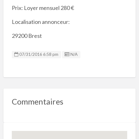
Prix: Loyer mensuel 280 €
Localisation annonceur:
29200 Brest
Listing ID
07/31/2016 6:58 pm
N/A
Commentaires