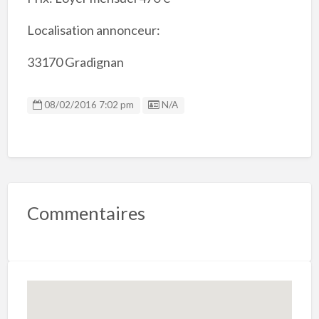
Localisation annonceur:
33170 Gradignan
Listing ID
08/02/2016 7:02 pm
N/A
Commentaires