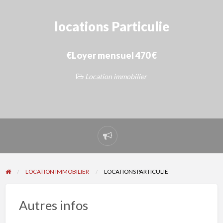
locations Particulie
€Loyer mensuel 470 €
Location immobilier
Signaler
un
problème
LOCATION IMMOBILIER
LOCATIONS PARTICULIE
Autres infos