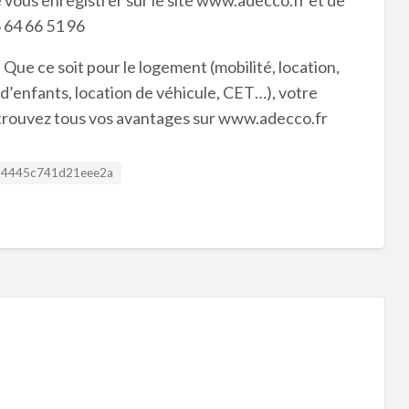
e vous enregistrer sur le site www.adecco.fr et de
6 64 66 51 96
! Que ce soit pour le logement (mobilité, location,
 d’enfants, location de véhicule, CET…), votre
retrouvez tous vos avantages sur www.adecco.fr
Listing ID
4445c741d21eee2a