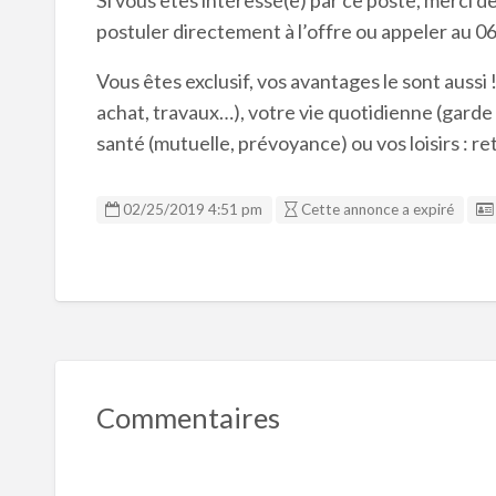
Si vous êtes intéressé(e) par ce poste, merci d
postuler directement à l’offre ou appeler au 0
Vous êtes exclusif, vos avantages le sont aussi 
achat, travaux…), votre vie quotidienne (garde
santé (mutuelle, prévoyance) ou vos loisirs : 
02/25/2019 4:51 pm
Cette annonce a expiré
Commentaires