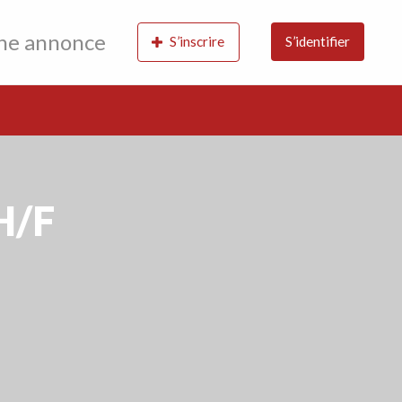
une annonce
S’inscrire
S’identifier
H/F