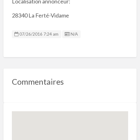
Localisation annonceur:
28340 La Ferté-Vidame
Listing ID
07/26/2016 7:24 am
N/A
Commentaires