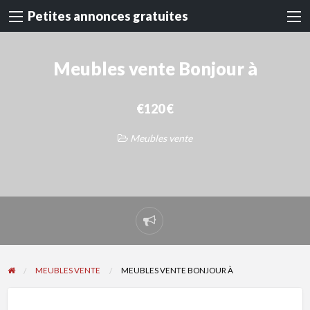
Petites annonces gratuites
Meubles vente Bonjour à
€120 €
Meubles vente
Signaler
un
problème
MEUBLES VENTE
MEUBLES VENTE BONJOUR À