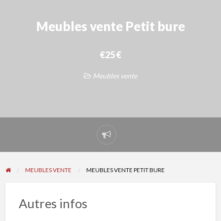
Meubles vente Petit bure
€25 €
Meubles vente
Signaler
un
problème
MEUBLES VENTE
MEUBLES VENTE PETIT BURE
Autres infos