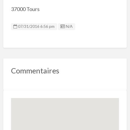
37000 Tours
Listing ID
07/31/2016 6:56 pm
N/A
Commentaires