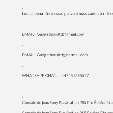
.
Les acheteurs intéressés peuvent nous contacter dire
.
EMAIL: Gadgethousltd@gmail.com
.
EMAIL: Gadgethousltd@hotmail.com
.
WHATSAPP CHAT : +447451285577
.
.
Console de jeux Sony PlayStation PS5 Pro Édition 
Console de jeux Sony PlayStation PS5 Édition Blu-ra