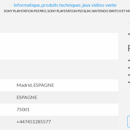
Informatique, produits techniques, jeux vidéos vente
Signaler
SONY PLAYSTATION PS5 PRO, SONY PLAYSTATION PS5 SLIM, NINTENDO SWITCH ET M
un
problème
Madrid, ESPAGNE
ESPAGNE
75001
+447451285577