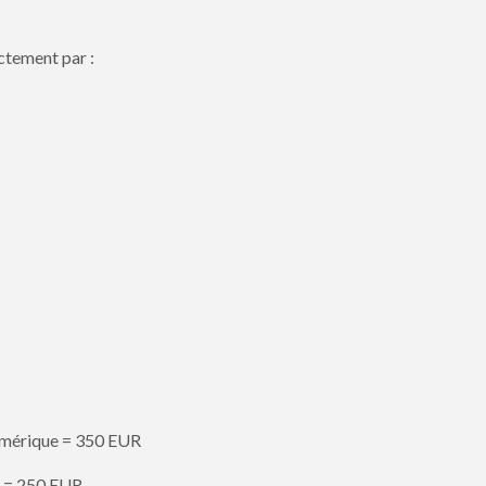
ctement par :
Numérique = 350 EUR
y = 250 EUR