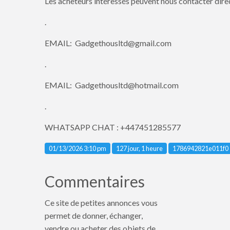
Les acheteurs intéressés peuvent nous contacter dire
.
EMAIL: Gadgethousltd@gmail.com
.
EMAIL: Gadgethousltd@hotmail.com
.
WHATSAPP CHAT : +447451285577
Listing ID
01/13/2026 3:10 pm
127 jour, 1 heure
1786942821e011f0
Commentaires
Ce site de petites annonces vous
permet de donner, échanger,
vendre ou acheter des objets de