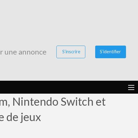
Publier
une
annonce
er une annonce
S’inscrire
S’identifier
im, Nintendo Switch et
e de jeux