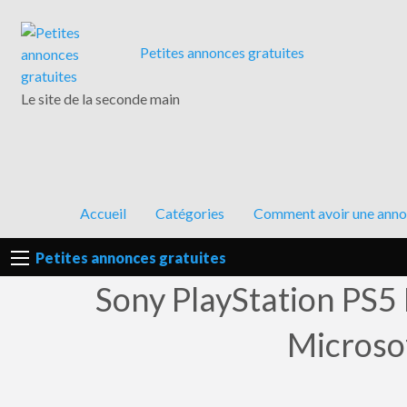
ent
Petites annonces gratuites
une
ce qui
nne en
encement
Le site de la seconde main
l
Accueil
Catégories
Comment avoir une annon
Petites annonces gratuites
Sony PlayStation PS5 
Microsof