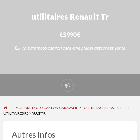
utilitaires Renault Tr
€3 990 €
Voiture moto camion caravane pièces détachées vente
Signaler
un
problème
VOITURE MOTO CAMION CARAVANE PIÈCES DÉTACHÉES VENTE
UTILITAIRES RENAULT TR
Autres infos