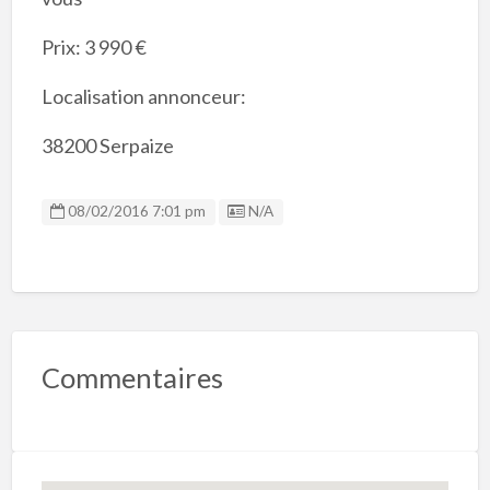
Prix: 3 990 €
Localisation annonceur:
38200 Serpaize
Listing ID
08/02/2016 7:01 pm
N/A
Commentaires