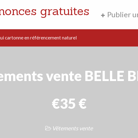
nonces gratuites
Publier 
i cartonne en référencement naturel
ements vente BELLE 
€35 €
Vêtements vente