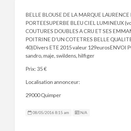
BELLE BLOUSE DE LA MARQUE LAURENCE 
PORTEESUPERBE BLEU CIEL LUMINEUX (voi
COUTURES DOUBLES A CRU ET SES EMM
POITRINE D’UN COTETRES BELLE QUALITE DE
40)Divers ETE 2015 valeur 129eurosENVOI POS
sandro, maje, swildens, hilfiger
Prix: 35 €
Localisation annonceur:
29000 Quimper
Listing ID
08/05/2016 8:15 am
N/A