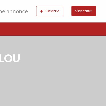
une annonce
S’inscrire
S’identifier
BLOU