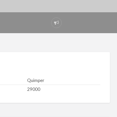
Signaler
un
problème
Quimper
29000