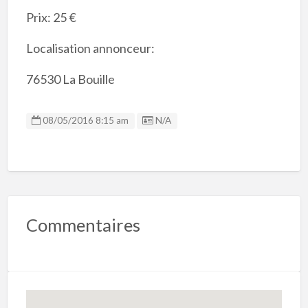
Prix: 25 €
Localisation annonceur:
76530 La Bouille
Listing ID
08/05/2016 8:15 am
N/A
Commentaires