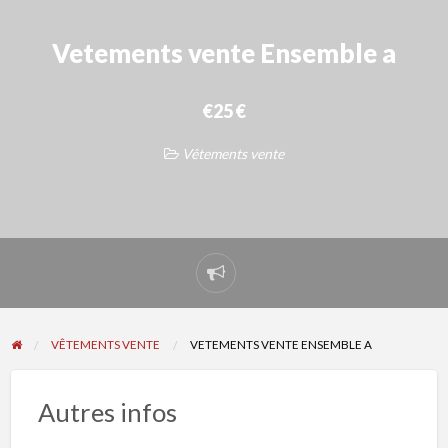
Vetements vente Ensemble a
€25 €
Vêtements vente
Signaler
un
problème
VÊTEMENTS VENTE
VETEMENTS VENTE ENSEMBLE A
Autres infos