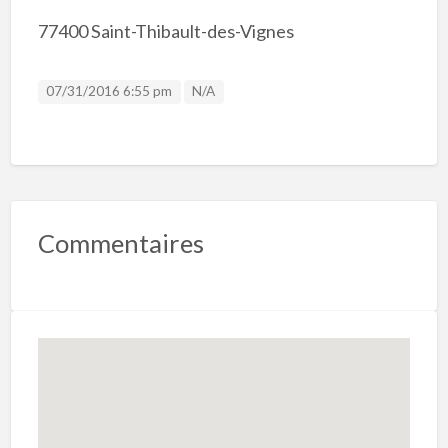
77400 Saint-Thibault-des-Vignes
Listing ID
07/31/2016 6:55 pm
N/A
Commentaires