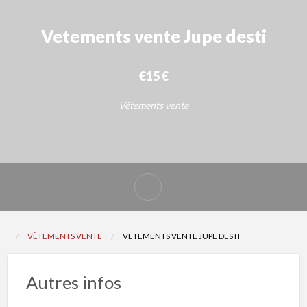
Vetements vente Jupe desti
€15 €
Vêtements vente
Signaler
un
problème
VÊTEMENTS VENTE
VETEMENTS VENTE JUPE DESTI
Autres infos