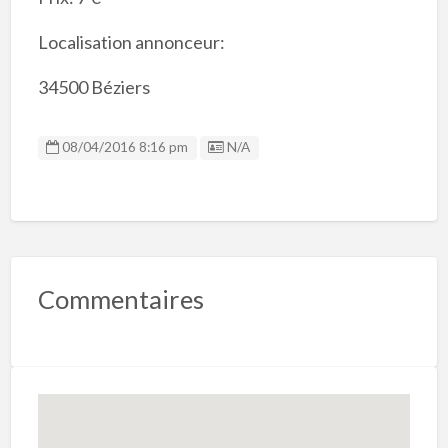
Localisation annonceur:
34500 Béziers
Listing ID
08/04/2016 8:16 pm
N/A
Commentaires