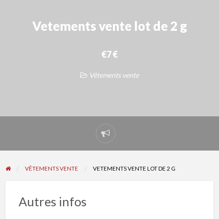
Vetements vente lot de 2 g
€7 €
Vêtements vente
Signaler
un
problème
VÊTEMENTS VENTE
VETEMENTS VENTE LOT DE 2 G
Autres infos