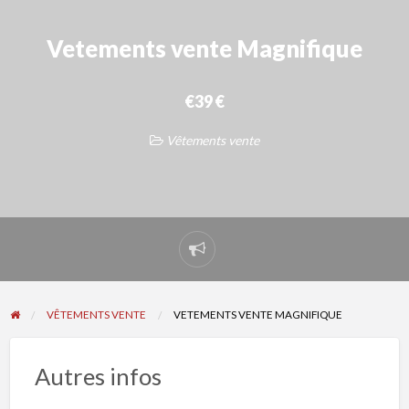
Vetements vente Magnifique
€39 €
Vêtements vente
Signaler
un
problème
VÊTEMENTS VENTE
VETEMENTS VENTE MAGNIFIQUE
Autres infos