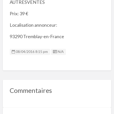
AUTRESVENTES
Prix: 39 €
Localisation annonceur:
93290 Tremblay-en-France
Listing ID
08/04/2016 8:15 pm
N/A
Commentaires