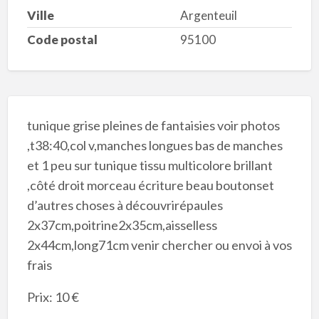
Ville
Argenteuil
Code postal
95100
tunique grise pleines de fantaisies voir photos
,t38:40,col v,manches longues bas de manches
et 1 peu sur tunique tissu multicolore brillant
,côté droit morceau écriture beau boutonset
d’autres choses à découvrirépaules
2x37cm,poitrine2x35cm,aisselless
2x44cm,long71cm venir chercher ou envoi à vos
frais
Prix: 10 €