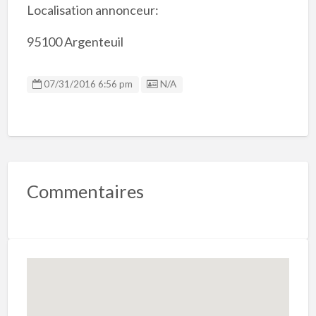
Localisation annonceur:
95100 Argenteuil
Listing ID
07/31/2016 6:56 pm
N/A
Commentaires