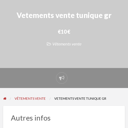
Vetements vente tunique gr
€10 €
Vêtements vente
Signaler
un
problème
VÊTEMENTS VENTE
VETEMENTS VENTE TUNIQUE GR
Autres infos