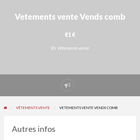
Vetements vente Vends comb
€1 €
Vêtements vente
Signaler
un
problème
VÊTEMENTS VENTE
VETEMENTS VENTE VENDS COMB
Autres infos