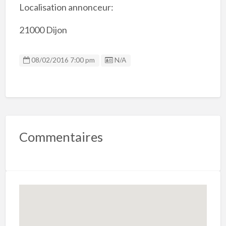
Localisation annonceur:
21000 Dijon
Listing ID
08/02/2016 7:00 pm
N/A
Commentaires