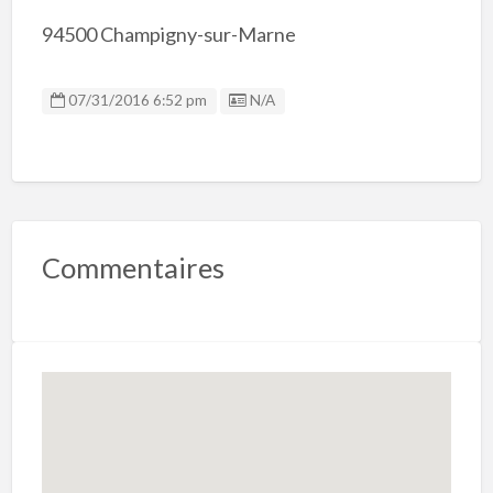
94500 Champigny-sur-Marne
Listing ID
07/31/2016 6:52 pm
N/A
Commentaires