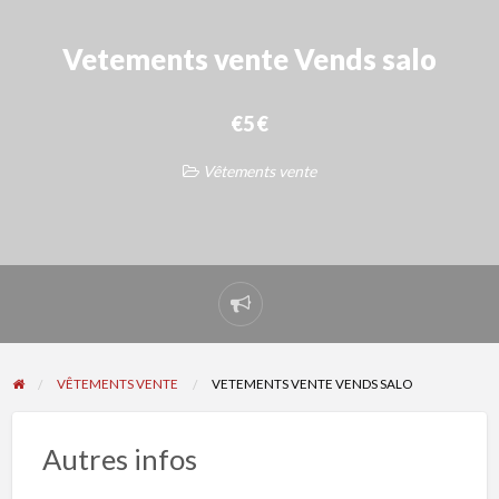
Vetements vente Vends salo
€5 €
Vêtements vente
Signaler
un
problème
VÊTEMENTS VENTE
VETEMENTS VENTE VENDS SALO
Autres infos