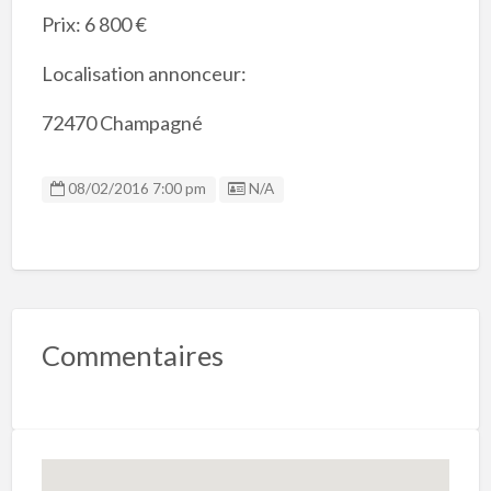
Prix: 6 800 €
Localisation annonceur:
72470 Champagné
Listing ID
08/02/2016 7:00 pm
N/A
Commentaires