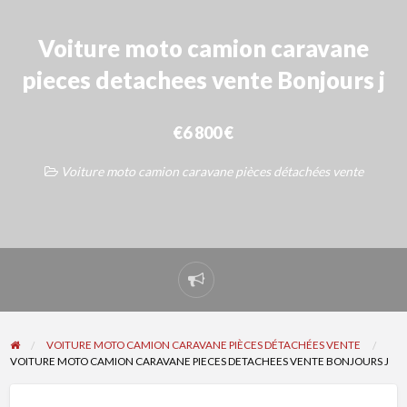
Voiture moto camion caravane
pieces detachees vente Bonjours j
€6 800 €
Voiture moto camion caravane pièces détachées vente
Signaler
un
problème
VOITURE MOTO CAMION CARAVANE PIÈCES DÉTACHÉES VENTE
VOITURE MOTO CAMION CARAVANE PIECES DETACHEES VENTE BONJOURS J