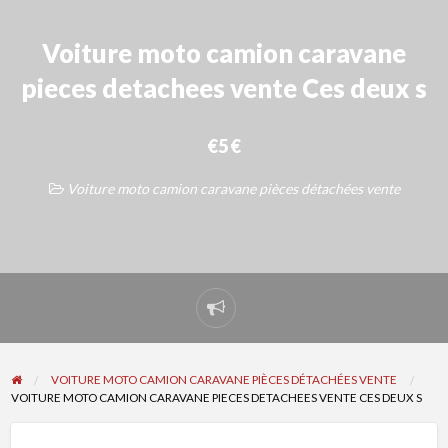
Voiture moto camion caravane
pieces detachees vente Ces deux s
€5 €
Voiture moto camion caravane pièces détachées vente
Signaler
un
problème
VOITURE MOTO CAMION CARAVANE PIÈCES DÉTACHÉES VENTE
VOITURE MOTO CAMION CARAVANE PIECES DETACHEES VENTE CES DEUX S