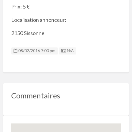
Prix: 5 €
Localisation annonceur:
2150 Sissonne
Listing ID
08/02/2016 7:00 pm
N/A
Commentaires