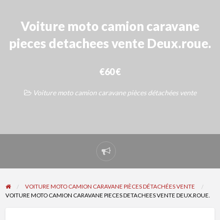
Voiture moto camion caravane
pieces detachees vente Deux.roue.
€60 €
Voiture moto camion caravane pièces détachées vente
Signaler
un
problème
VOITURE MOTO CAMION CARAVANE PIÈCES DÉTACHÉES VENTE
VOITURE MOTO CAMION CARAVANE PIECES DETACHEES VENTE DEUX.ROUE.