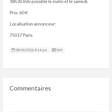
18h30.Rdv possible le matin et le samedi.
Prix: 60 €
Localisation annonceur:
75017 Paris
Listing ID
08/04/2016 8:14 pm
N/A
Commentaires