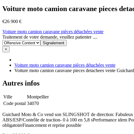
Voiture moto camion caravane pieces det
€26 900 €
Voiture moto camion caravane pièces détachées vente
Signaler
Traitement de votre demande, veuillez patienter ....
un
problème
×
Voiture moto camion caravane pièces détachées vente
Voiture moto camion caravane pieces detachees vente Guichar
Autres infos
Ville
Montpellier
Code postal
34070
Guichard Moto & Co vend son SLINGSHOT de direction: Fabuleu
ABS/ESP/Contrôle de traction- 0 à 100 en 5,8 sPerformance idem P
obligatoireFinancement et reprise possible