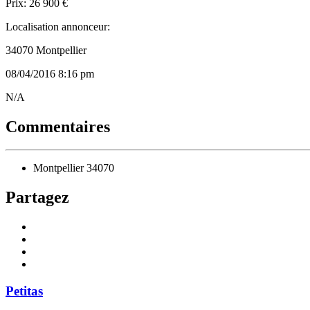
Prix: 26 900 €
Localisation annonceur:
34070 Montpellier
08/04/2016 8:16 pm
Listing
N/A
ID
Commentaires
Montpellier 34070
Partagez
Petitas