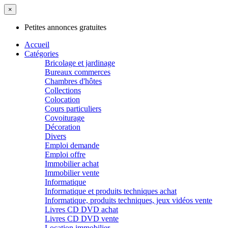
×
Petites annonces gratuites
Accueil
Catégories
Bricolage et jardinage
Bureaux commerces
Chambres d'hôtes
Collections
Colocation
Cours particuliers
Covoiturage
Décoration
Divers
Emploi demande
Emploi offre
Immobilier achat
Immobilier vente
Informatique
Informatique et produits techniques achat
Informatique, produits techniques, jeux vidéos vente
Livres CD DVD achat
Livres CD DVD vente
Location immobilier