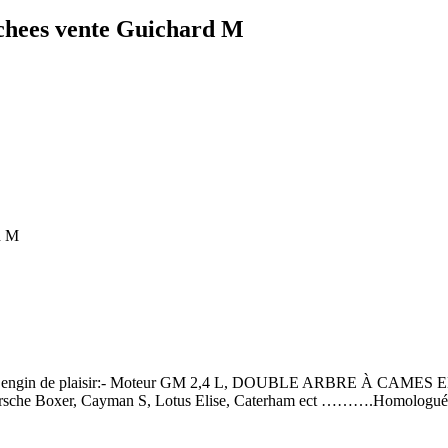
achees vente Guichard M
d M
x engin de plaisir:- Moteur GM 2,4 L, DOUBLE ARBRE À CAMES E
orsche Boxer, Cayman S, Lotus Elise, Caterham ect ……….Homologué su