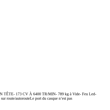
N TÊTE- 173 CV À 6400 TR/MIN- 789 kg à Vide- Feu Led-
r route/autorouteLe port du casque n’est pas