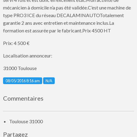
mécanicien à domicile n’a pas été validée.C’est une machine de
type PRO3 ICE du réseau DECALAMINAUTOTotalement
garantie 2 ans avec entretien et maintenance inclus.La
formation est assurée par le fabricant.Prix 4500 HT
Prix: 4 500 €
Localisation annonceur:
31000 Toulouse
Listing ID
08/05/2016 8:16 am
N/A
Commentaires
Toulouse 31000
Partagez