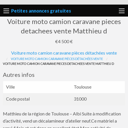
Petites annonces gratuites
Voiture moto camion caravane pieces
detachees vente Matthieu d
€4 500 €
Voiture moto camion caravane pièces détachées vente
Signaler
VOITURE MOTO CAMION CARAVANE PIÈCES DÉTACHÉES VENTE
VOITURE MOTO CAMION CARAVANE PIECES DETACHEES VENTE MATTHIEU D
un
problème
Autres infos
Ville
Toulouse
Code postal
31000
Matthieu de la région de Toulouse – Albi Suite à modification
d’activité, vend un décalamineur d’atelier neuf.Ce matériel a
servi 4 fois et est donc en excellent état.Mon activité de