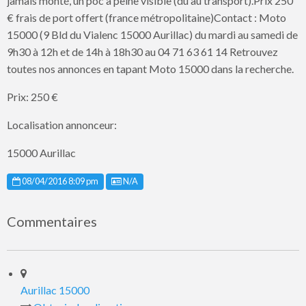
jamais monté, un poc à peine visible (du au transport).Prix 250
€ frais de port offert (france métropolitaine)Contact : Moto
15000 (9 Bld du Vialenc 15000 Aurillac) du mardi au samedi de
9h30 à 12h et de 14h à 18h30 au 04 71 63 61 14 Retrouvez
toutes nos annonces en tapant Moto 15000 dans la recherche.
Prix: 250 €
Localisation annonceur:
15000 Aurillac
Listing ID
08/04/2016 8:09 pm
N/A
Commentaires
Aurillac 15000