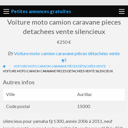
Petites annonces gratuites
Voiture moto camion caravane pieces
detachees vente silencieux
€250 €
Voiture moto camion caravane pièces détachées vente
Signaler
un
VOITURE MOTO CAMION CARAVANE PIÈCES DÉTACHÉES VENTE
VOITURE MOTO CAMION CARAVANE PIECES DETACHEES VENTE SILENCIEUX
problème
Autres infos
Ville
Aurillac
Code postal
15000
silencieux pour yamaha fjr1300, année 2006 à 2011, neuf