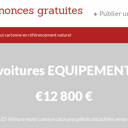
nonces gratuites
Publier 
i cartonne en référencement naturel
voitures EQUIPEMEN
€12 800 €
Voiture moto camion caravane pièces détachées vente