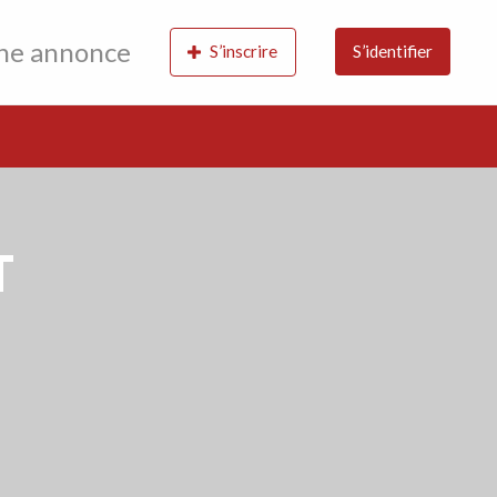
une annonce
S’inscrire
S’identifier
T