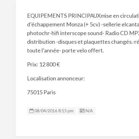
EQUIPEMENTS PRINCIPAUXmise en circulation
d’échappement Monza (+ 5cv) -sellerie elcantar
photochr-hifi interscope sound- Radio CD MP
distribution -disques et plaquettes changés.-
toute l’année- porte velo offert.
Prix: 12 800 €
Localisation annonceur:
75015 Paris
Listing ID
08/04/2016 8:15 pm
N/A