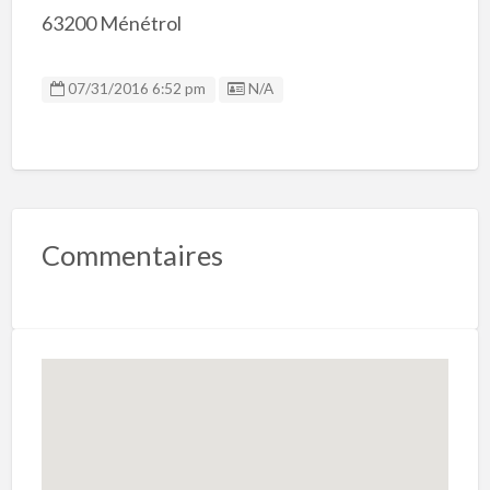
63200 Ménétrol
Listing ID
07/31/2016 6:52 pm
N/A
Commentaires