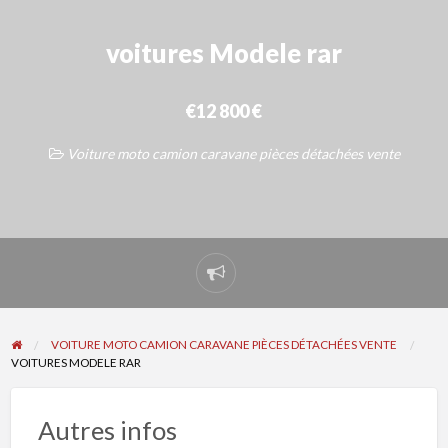
voitures Modele rar
€12 800 €
Voiture moto camion caravane pièces détachées vente
Signaler
un
problème
VOITURE MOTO CAMION CARAVANE PIÈCES DÉTACHÉES VENTE
VOITURES MODELE RAR
Autres infos