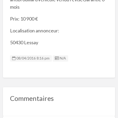
mois
Prix: 10 900 €
Localisation annonceur:
50430 Lessay
Listing ID
08/04/2016 8:16 pm
N/A
Commentaires