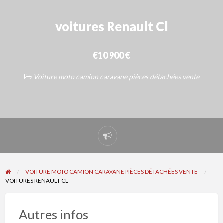
voitures Renault Cl
€10 900 €
Voiture moto camion caravane pièces détachées vente
Signaler
un
problème
VOITURE MOTO CAMION CARAVANE PIÈCES DÉTACHÉES VENTE
VOITURES RENAULT CL
Autres infos