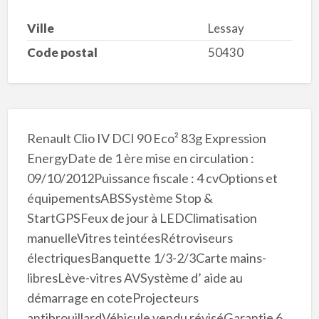
Ville
Lessay
Code postal
50430
Renault Clio IV DCI 90 Eco² 83g Expression
EnergyDate de 1 ère mise en circulation :
09/10/2012Puissance fiscale : 4 cvOptions et
équipementsABSSystème Stop &
StartGPSFeux de jour à LEDClimatisation
manuelleVitres teintéesRétroviseurs
électriquesBanquette 1/3-2/3Carte mains-
libresLève-vitres AVSystème d’ aide au
démarrage en coteProjecteurs
antibrouillardVéhicule vendu réviséGarantie 6