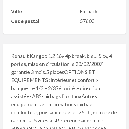
Ville
Forbach
Code postal
57600
Renault Kangoo 1.2 16v 4p break, bleu, 5 cv, 4
portes, mise en circulation le 23/02/2007,
garantie 3 mois.5 placesOPTIONS ET
EQUIPEMENTS :Intérieur et confort :-
banquette 1/3 – 2/3Sécurité :- direction
assistée- ABS- airbags frontauxAutres
équipements et informations :airbag
conducteur, puissance réelle : 75 ch, nombre de
rapports : 5 vitessesRéférence annonce :
508632NOUS CONTACTER :0374114485