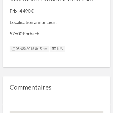
Prix: 4 490 €
Localisation annonceur:
57600 Forbach
Listing ID
08/05/2016 8:15 am
N/A
Commentaires