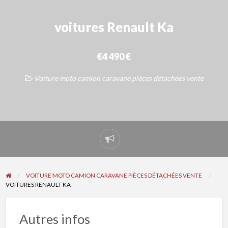
voitures Renault Ka
€4 490 €
Voiture moto camion caravane pièces détachées vente
Signaler
un
problème
VOITURE MOTO CAMION CARAVANE PIÈCES DÉTACHÉES VENTE
VOITURES RENAULT KA
Autres infos