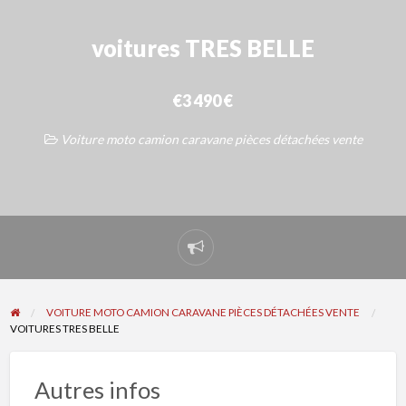
voitures TRES BELLE
€3 490 €
Voiture moto camion caravane pièces détachées vente
Signaler
un
problème
VOITURE MOTO CAMION CARAVANE PIÈCES DÉTACHÉES VENTE
VOITURES TRES BELLE
Autres infos