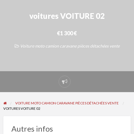
voitures VOITURE 02
€1 300 €
Voiture moto camion caravane pièces détachées vente
Signaler
un
problème
VOITURE MOTO CAMION CARAVANE PIÈCES DÉTACHÉES VENTE
VOITURES VOITURE 02
Autres infos