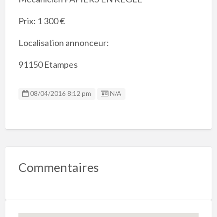
Prix: 1 300 €
Localisation annonceur:
91150 Etampes
Listing ID
08/04/2016 8:12 pm
N/A
Commentaires