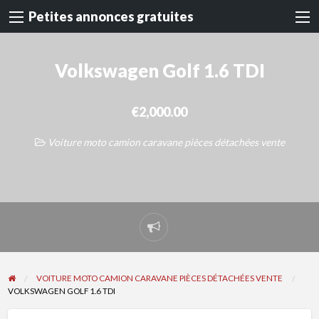
Petites annonces gratuites
Volkswagen Golf 1.6 TDI
€2,000.00
Voiture moto camion caravane pièces détachées vente
Signaler
un
problème
VOITURE MOTO CAMION CARAVANE PIÈCES DÉTACHÉES VENTE
VOLKSWAGEN GOLF 1.6 TDI