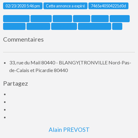
Listing ID
02/23/2020 5:46 pm
Cette annonce a expiré
7465e40504221d0d
dégradation
détective
enquête
filature
héritier
infidélité
recherche
succession
surveillance
travail dissimulé
vol
Commentaires
33, rue du Mail 80440 - BLANGY(TRONVILLE Nord-Pas-
de-Calais et Picardie 80440
Partagez
Alain PREVOST