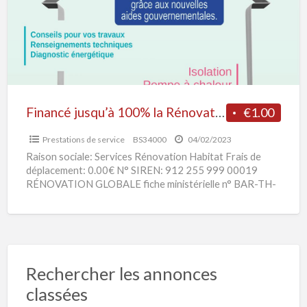
C
Rénovation
e
Globale
s
de
votre logement
Financé jusqu’à 100% la Rénovation Globale de votre logement
€1.00
Prestations de service
BS34000
04/02/2023
Raison sociale: Services Rénovation Habitat Frais de
déplacement: 0.00€ N° SIREN: 912 255 999 00019
RÉNOVATION GLOBALE fiche ministérielle n° BAR-TH-
164 Financé jusqu’à 100% selon les revenus fiscaux.
[…]
Rechercher les annonces
classées