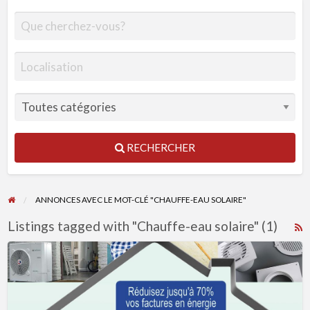
RECHERCHER
ANNONCES AVEC LE MOT-CLÉ "CHAUFFE-EAU SOLAIRE"
Listings tagged with "Chauffe-eau solaire" (1)
R
F
Financé
f
jusqu’à
a
100%
t
la