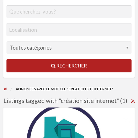
RECHERCHER
ANNONCES AVEC LE MOT-CLÉ "CRÉATION SITE INTERNET"
Listings tagged with "création site internet" (1)
R
F
Création
f
de
a
logo
t