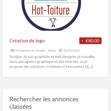
c
s
i
Création de logo
€80.00
Prestations de service
Sheila
02/23/2020
Bonjour Je suis graphiste et web designer, je travaille
dans une agence graphique et site internet, où je
propose des solutions créatives et innovantes à
[…]
Rechercher les annonces
classées