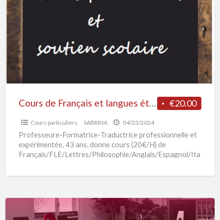
a
Français
t
et
f
langues
étrangères
par
webcam.
Cours de Français et langues étrangères par webcam.
€20.00
Cours particuliers
SABRINA
04/23/2024
Professeure-Formatrice-Traductrice professionnelle et
expérimentée, 43 ans, donne cours (20€/H) de
Français/FLE/Lettres/Philosophie/Anglais/Espagnol/Ita
lien/Histoire de l’art, tous niveaux. Par webcam, en
distanciel, par skype uniquement, partout en France
[…]
Votre
site