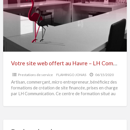
web
offert
au
Havre
–
LH
Communication
Votre site web offert au Havre – LH Communication
Prestations de service
FLAMINGO JONAS
06/15/2020
Artisan, commerçant, micro entrepreneur, bénéficiez des
formations de création de site financée, prises en charge
par LH Communication. Ce centre de formation situé au
Rue
[…]