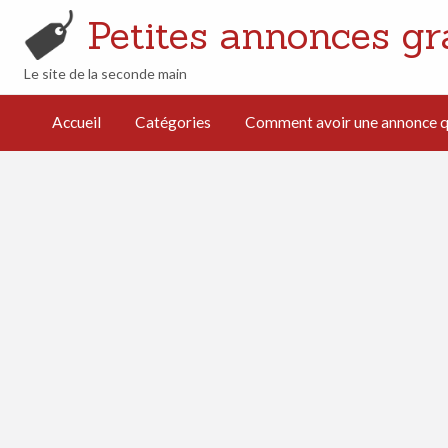
Petites annonces gr
Le site de la seconde main
mment avoir
e annonce
Accueil
Catégories
Comment avoir une annonce qu
i cartonne
férencement
turel