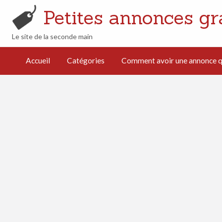
Petites annonces gr
Le site de la seconde main
mment avoir
e annonce
Accueil
Catégories
Comment avoir une annonce qu
i cartonne
férencement
turel