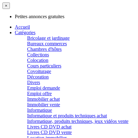
×
Petites annonces gratuites
Accueil
Catégories
Bricolage et jardinage
Bureaux commerces
Chambres d'hôtes
Collections
Colocation
Cours particuliers
Covoiturage
Décoration
Divers
Emploi demande
Emploi offre
Immobilier achat
Immobilier vente
Informatique
Informatique et produits techniques achat
Informatique, produits techniques, jeux vidéos vente
Livres CD DVD achat
Livres CD DVD vente
Location immobilier