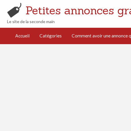
Petites annonces gr
Le site de la seconde main
mment avoir
e annonce
Accueil
Catégories
Comment avoir une annonce qu
i cartonne
férencement
turel