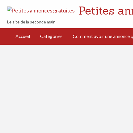
Petites an
Le site de la seconde main
mment avoir
e annonce
Accueil
Catégories
Comment avoir une annonce qu
i cartonne
férencement
turel