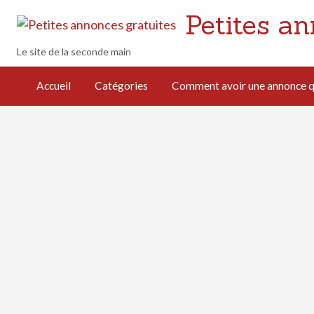
Petites an
Le site de la seconde main
mment avoir
e annonce
Accueil
Catégories
Comment avoir une annonce qu
i cartonne
férencement
turel